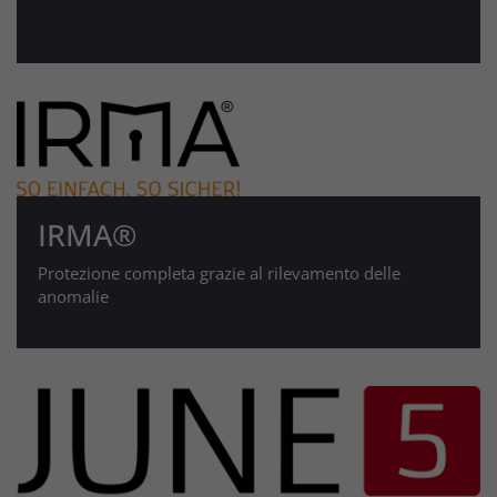
IRMA®
Protezione completa grazie al rilevamento delle
anomalie