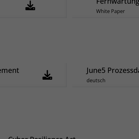
Fernwartung
White Paper
ement
June5 Prozess
deutsch