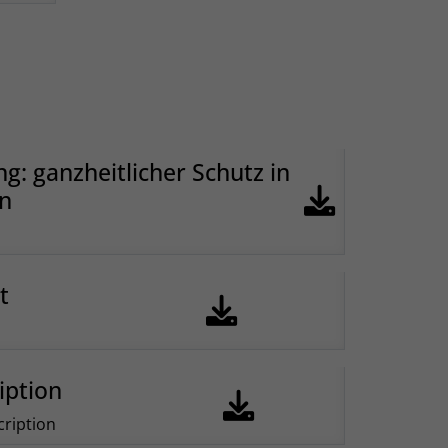
: ganzheitlicher Schutz in
en
t
iption
cription