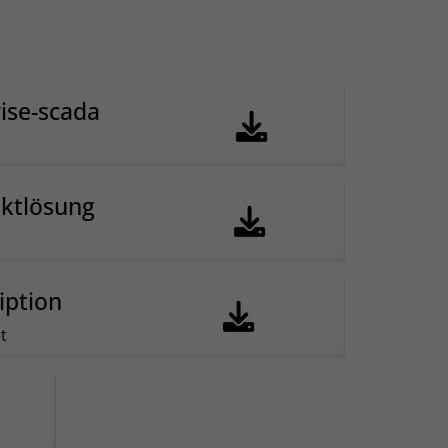
ise-scada
uktlösung
iption
t