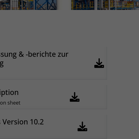
sung & -berichte zur
ng
iption
ion sheet
 Version 10.2