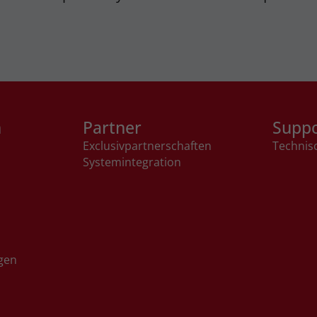
n
Partner
Supp
Exclusivpartnerschaften
Technis
Systemintegration
gen